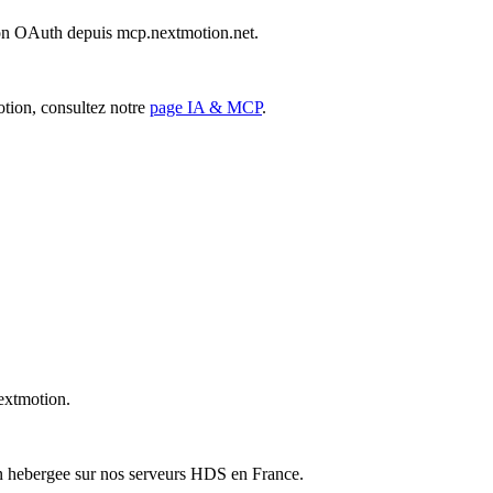
ation OAuth depuis mcp.nextmotion.net.
tion, consultez notre
page IA & MCP
.
extmotion.
on hebergee sur nos serveurs HDS en France.