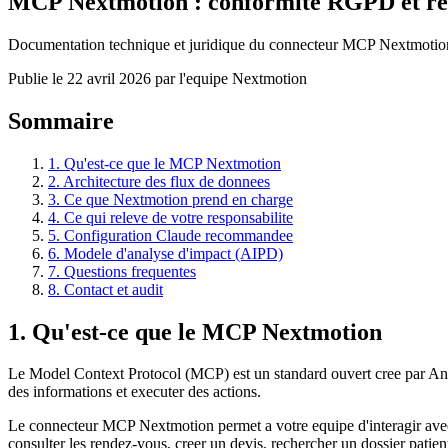
MCP Nextmotion : conformite RGPD et res
Documentation technique et juridique du connecteur MCP Nextmotion. Re
Publie le 22 avril 2026 par l'equipe Nextmotion
Sommaire
1. Qu'est-ce que le MCP Nextmotion
2. Architecture des flux de donnees
3. Ce que Nextmotion prend en charge
4. Ce qui releve de votre responsabilite
5. Configuration Claude recommandee
6. Modele d'analyse d'impact (AIPD)
7. Questions frequentes
8. Contact et audit
1. Qu'est-ce que le MCP Nextmotion
Le Model Context Protocol (MCP) est un standard ouvert cree par Anth
des informations et executer des actions.
Le connecteur MCP Nextmotion permet a votre equipe d'interagir ave
consulter les rendez-vous, creer un devis, rechercher un dossier patient,