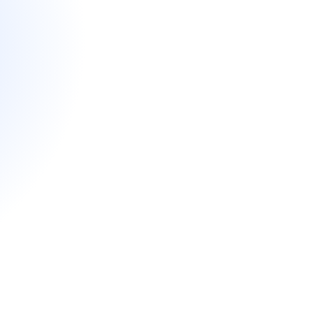
l, 99 €/mois
diatement et configuré par Jarvis.
l
Démarrer mon Starter Pack
Démo personnalisée
Installation, formation et migration incluses
ées de santé hébergées en France · certifié HDS · RGPD