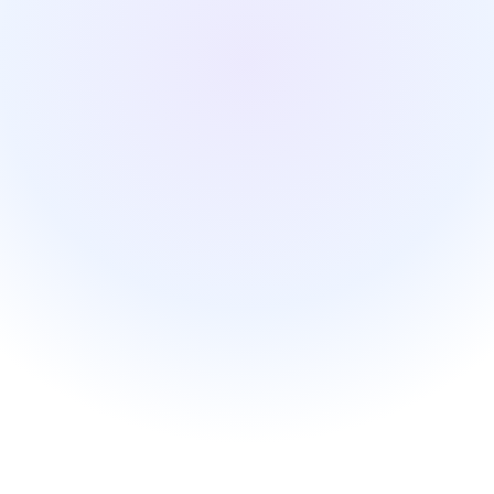
Démarrer seu
Starter, activé immé
Prénom
Email professionne
Nom du cabinet
Donn