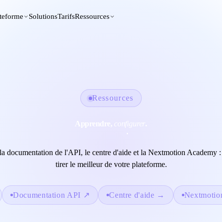
teforme
Solutions
Tarifs
Ressources
Ressources
Apprendre,
configurer
.
progresser
.
la documentation de l'API, le centre d'aide et la Nextmotion Academy :
tirer le meilleur de votre plateforme.
Centre d'aide
→
Documentation API
↗
Nextmotio