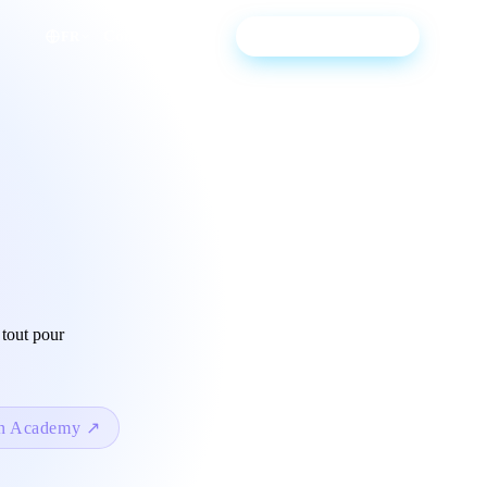
Connexion
Contact
Démo personnalisée
FR
 tout pour
n Academy
↗