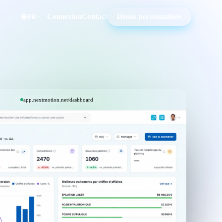
Connexion
Contact
Démo personnalisée
FR
app.nextmotion.net/dashboard