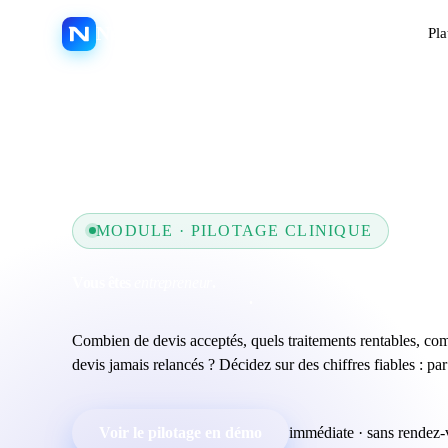
Nextmotion
Pla
MODULE · PILOTAGE CLINIQUE
Vous êtes
entrepreneur
.
arrêtez de piloter à l'aveugle
.
Combien de devis acceptés, quels traitements rentables, com
devis jamais relancés ? Décidez sur des chiffres fiables : par 
Voir le pilotage en démo
immédiate · sans rendez