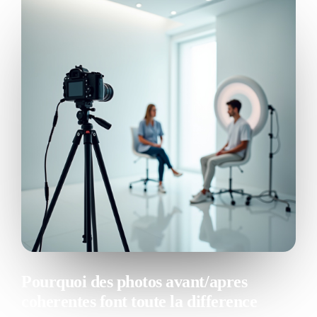
Patient relationship
Management
Open platform
Nextmotion VPS
Solutions
Pricing
Resources
Blog
API documentation
Nextmotion Academy
Pourquoi des photos avant/apres
coherentes font toute la difference
Personalized demo