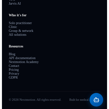
Jarvis AI
Who it's for
Solo practitioner
Clinic
Group & network
All solutions
Resources
Blog
API documentation
Nextmotion Academy
Contact
Pricing
Privacy
GDPR
© 2026 Nextmotion. All rights reserved.
Built for medical aesthetics