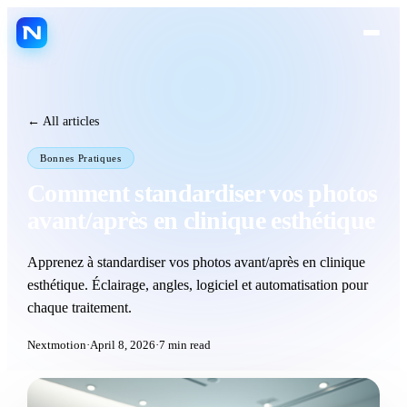
FR
ES
EN
LANGUAGE
← All articles
Platform
Bonnes Pratiques
Jarvis AI
Comment standardiser vos photos
Nextmotion Capture
avant/après en clinique esthétique
Nextmotion Revolution
Apprenez à standardiser vos photos avant/après en clinique
Nextmotion Consult
esthétique. Éclairage, angles, logiciel et automatisation pour
Nextmotion 3D
chaque traitement.
Nextmotion Beauty
Nextmotion
·
April 8, 2026
·
7
min read
Patient portal
Agenda